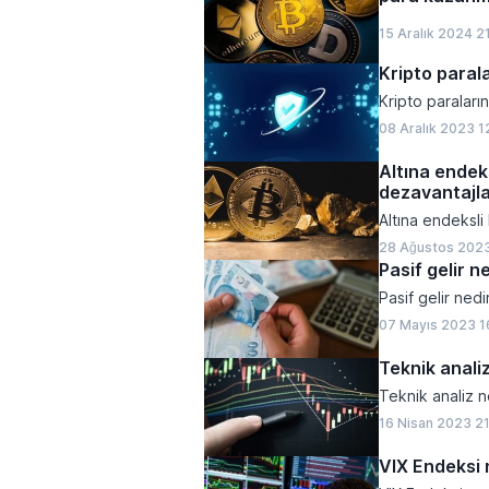
15 Aralık 2024 2
Kripto parala
Kripto paraların
08 Aralık 2023 1
Altına endek
dezavantajla
Altına endeksli
28 Ağustos 202
Pasif gelir n
Pasif gelir nedi
07 Mayıs 2023 1
Teknik anali
Teknik analiz n
16 Nisan 2023 2
VIX Endeksi 