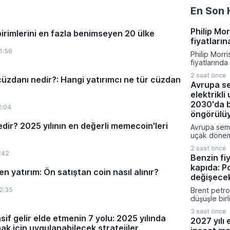
En Son 
Philip Mo
birimlerini en fazla benimseyen 20 ülke
fiyatları
1:56
Philip Morr
fiyatlarınd
giderek yeni
2 saat önce
cüzdanı nedir?: Hangi yatırımcı ne tür cüzdan
Ağustos 202
Avrupa s
giren zamlı
elektrikl
düşük ve en
aralıkları y
2030'da 
2:04
öngörülü
ir? 2025 yılının en değerli memecoin'leri
Avrupa sema
uçak dönemi
başında baş
2 saat önce
ilerlemeler
:42
Benzin fiy
popüler kıs
kapıda: P
bataryalı ha
n yatırım: Ön satıştan coin nasıl alınır?
seyahat et
değişece
geliyor.
2:35
Brent petrol
düşüşle bir
litre başına
3 saat önce
indirim yap
if gelir elde etmenin 7 yolu: 2025 yılında
2027 yılı 
İndirim mik
k için uygulanabilecek stratejiler