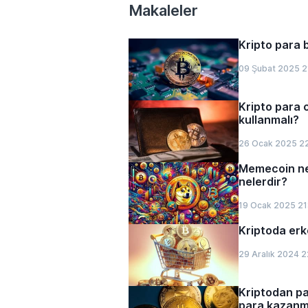
Makaleler
Kripto para 
09 Şubat 2025 2
Kripto para 
kullanmalı?
26 Ocak 2025 2
Memecoin ned
nelerdir?
19 Ocak 2025 21
Kriptoda erke
29 Aralık 2024 2
Kriptodan pas
para kazanma