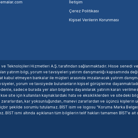
nemalar.com
İletişim
Çerez Politikası
Kişisel Verilerin Korunması
ım ve Teknolojileri Hizmetleri A.Ş. tarafından sağlanmaktadır. Hisse senedi 
lan yatırım bilgi, yorum ve tavsiyeleri yatırım danışmanlığı kapsamında değil
uat kabul etmeyen bankalar ile müşteri arasında imzalanacak yatırım danış
siyeler, yorum ve tavsiyede bulunanların kişisel görüşlerine dayanmaktadır
nedenle, sadece burada yer alan bilgilere dayanılarak yatırım kararı verilme
se site için kullanılan kaynaklardaki hata ve eksikliklerden ve sitedeki bilg
 zararlardan, kar yoksunluğundan, manevi zararlardan ve üçüncü kişilerin
hiçbir şekilde sorumlu tutulamaz. BİST isim ve logosu "Koruma Marka Belges
z. BİST ismi altında açıklanan tüm bilgilerin telif hakları tamamen BİST'e ait