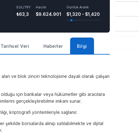
EUL/TRY
Hacim
Günlük Aralık
₺63,3
$9.624.901
$1,320 - $1,420
Tarihsel Veri
Haberler
Bilgi
alan ve blok zinciri teknolojisine dayalı olarak çalışan
 olduğu için bankalar veya hükümetler gibi aracılara
mlerini gerçekleştirebilme imkanı sunar.
liği, kriptografi yöntemleriyle sağlanır.
er şekilde borsalarda alınıp satılabilmekte ve dijital
r.