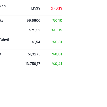
ikan
1,1539
%-0,13
ksi
99,6600
%0,10
l
$79,52
%0,09
Tahvil
41,54
%0,31
ti
51,3275
%0,01
13.759,17
%0,41