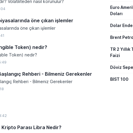
ir? Volatiliteden nasıl korunulur?
Euro Amer
:04
Doları
piyasalarında öne çıkan işlemler
Dolar Ende
asalarında öne çıkan işlemler
:41
Brent Petro
gible Token) nedir?
TR 2 Yıllık 
ible Token) nedir?
Faizi
5:49
Döviz Sepe
Başlangıç Rehberi - Bilmeniz Gerekenler
BIST 100
şlangıç Rehberi - Bilmeniz Gerekenler
:18
3:42
Kripto Parası Libra Nedir?