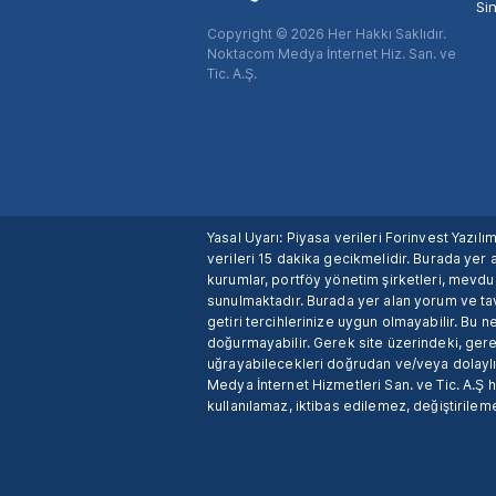
Si
Copyright © 2026 Her Hakkı Saklıdır.
Noktacom Medya İnternet Hiz. San. ve
Tic. A.Ş.
Yasal Uyarı: Piyasa verileri Forinvest Yazıl
verileri 15 dakika gecikmelidir. Burada yer a
kurumlar, portföy yönetim şirketleri, mevd
sunulmaktadır. Burada yer alan yorum ve tav
getiri tercihlerinize uygun olmayabilir. Bu 
doğurmayabilir. Gerek site üzerindeki, gerek
uğrayabilecekleri doğrudan ve/veya dolaylı
Medya İnternet Hizmetleri San. ve Tic. A.Ş 
kullanılamaz, iktibas edilemez, değiştirileme