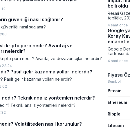
inşaat ma
Tüketim Ve
edilmesi pl
belli oldu
1:12
kararın ar
Resmî Gaze
fiyatlarına 
tebliğle, 20
rın güvenliği nasıl sağlanır?
yansımayaca
emlak vergi
4 saat önce
 güvenliği nasıl sağlanır?
hesaplanmas
Google ya
normal inşaa
2:00
Koray Ka
belirlendi.
fabrikalara,
emanet et
sli kripto para nedir? Avantaj ve
garajlardan 
Google Dee
23 farklı bi
rı nelerdir?
kadrosunda 
uygulanaca
yapılanmaya
 kripto para nedir? Avantaj ve dezavantajları nelerdir?
bedelleri aç
4 saat önce
insanı Kora
3 22:24
kıdemli baş
edir? Pasif gelir kazanma yolları nelerdir?
atadı. Alph
Piyasa Öz
Sundar Pich
r? Pasif gelir kazanma yolları nelerdir?
duyurulan b
Sembol
birlikte ya
6:02
Bitcoin
geliştirme 
uygulaması
z nedir? Teknik analiz yöntemleri nelerdir?
yönetimine 
Ethereum
edir? Teknik analiz yöntemleri nelerdir?
1:32
Ripple
nedir? Volatiliteden nasıl korunulur?
Litecoin