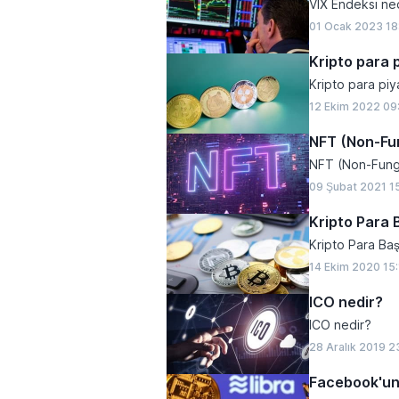
VIX Endeksi ned
01 Ocak 2023 18
Kripto para 
Kripto para piy
12 Ekim 2022 09
NFT (Non-Fun
NFT (Non-Fung
09 Şubat 2021 1
Kripto Para 
Kripto Para Ba
14 Ekim 2020 15
ICO nedir?
ICO nedir?
28 Aralık 2019 2
Facebook'un 