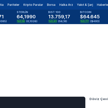
tia
Pariteler
Kripto Paralar
Borsa
Halka Arz
Yakıt & Şarj
Haberle
STERLİN
BIST 100
BITCOIN
71
64,1990
13.759,17
$64.645
0385
)
%0,16
(
0,1026
)
%0,41
(
56,18
)
%0,77
(
$493
)
Döviz Çevi