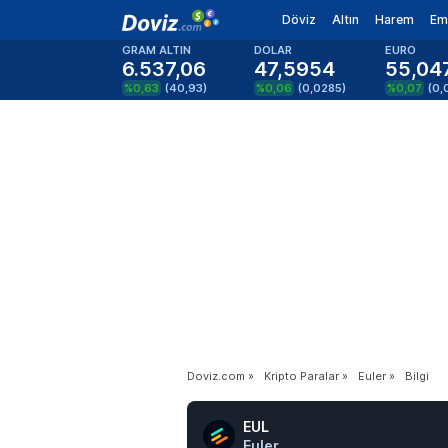
Döviz
Altın
Harem
Em
GRAM ALTIN
DOLAR
EURO
6.537,06
47,5954
55,04
%0,63
(
40,93
)
%0,06
(
0,0285
)
%0,07
(
0,
Doviz.com
»
Kripto Paralar
»
Euler
»
Bilgi
EUL
Euler