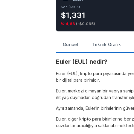
Son (13:05)
$1,331
%-4,66
(
-$0,065
)
Güncel
Teknik Grafik
Euler (EUL) nedir?
Euler (EUL), kripto para piyasasında yer 
bir dijital para birimidir.
Euler, merkezi olmayan bir yapıya sahip
ihtiyaç duymadan doğrudan transfer işle
Aynı zamanda, Euler'in birimlerinin güven
Euler, diğer kripto para birimlerine benz
cüzdanlar aracılığıyla saklanabilmektedi