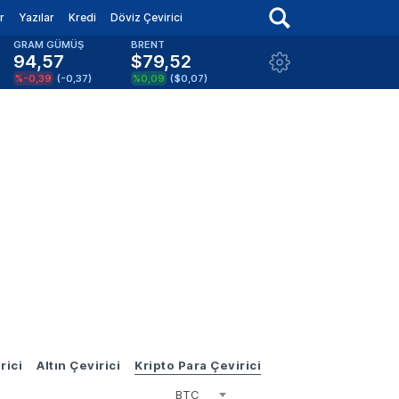
r
Yazılar
Kredi
Döviz Çevirici
GRAM GÜMÜŞ
BRENT
94,57
$79,52
%-0,39
(
-0,37
)
%0,09
(
$0,07
)
rici
Altın Çevirici
Kripto Para Çevirici
BTC