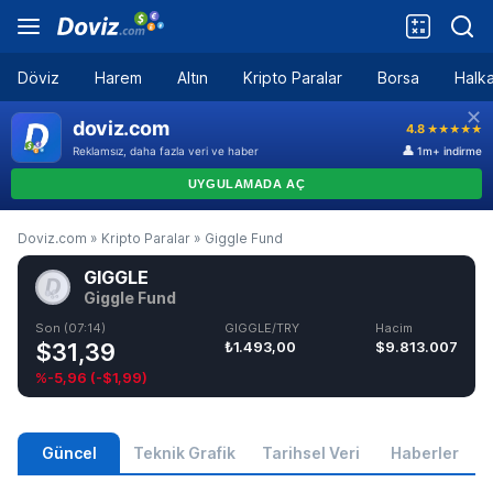
Döviz
Harem
Altın
Kripto Paralar
Borsa
Halka
Doviz.com
»
Kripto Paralar
»
Giggle Fund
GIGGLE
Giggle Fund
Son (07:14)
GIGGLE/TRY
Hacim
$31,39
₺1.493,00
$9.813.007
%-5,96
(
-$1,99
)
Güncel
Teknik Grafik
Tarihsel Veri
Haberler