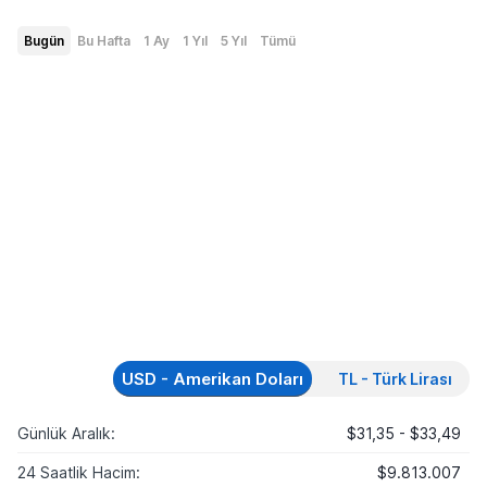
Bugün
Bu Hafta
1 Ay
1 Yıl
5 Yıl
Tümü
USD - Amerikan Doları
TL - Türk Lirası
Günlük Aralık:
$31,35 - $33,49
24 Saatlik Hacim:
$9.813.007