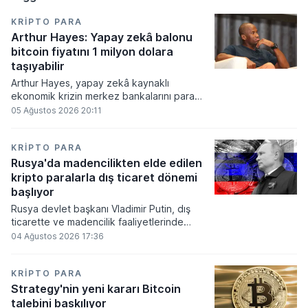
KRIPTO PARA
Arthur Hayes: Yapay zekâ balonu
bitcoin fiyatını 1 milyon dolara
taşıyabilir
Arthur Hayes, yapay zekâ kaynaklı
ekonomik krizin merkez bankalarını para
basmaya zorlayacağını ve bu durumun
05 Ağustos 2026 20:11
bitcoin fiyatını 1 milyon dolara
taşıyabileceğini öngörürken beyaz yakalı iş
kayıplarının tetikleyeceği kredi krizinin
KRIPTO PARA
küresel likidite artışına yol açacağını belirtti
Rusya'da madencilikten elde edilen
ve bitcoinin bu süreçte en hızlı tepki veren
kripto paralarla dış ticaret dönemi
varlık olacağı vurguladı.
başlıyor
Rusya devlet başkanı Vladimir Putin, dış
ticarette ve madencilik faaliyetlerinde
kripto varlıkların kullanımına onay veren
04 Ağustos 2026 17:36
yeni yasayı imzaladı. Onaylanan bu
düzenleme çerçevesinde madencilikten
elde edilen dijital paraların belirli şartlar
KRIPTO PARA
altında dolaşımına ve menkul kıymet
Strategy'nin yeni kararı Bitcoin
alımlarında kullanılmasına olanak sağlanıyor.
talebini baskılıyor