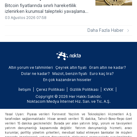
Bitcoin fiyatlarında sınırlı hareketlilik
izlenirken kurumsal talepteki yavaşlama
piyasa dinamiklerini etkiliyor. ABD Merkez
03 Ağustos 2026 07:58
Bankasının faiz kararı sonrasında dar bantta
seyreden kripto para birimi, düzenleme
Daha Fazla Haber
çalışmalarındaki belirsizliklerle baskı altında
kalmaya devam ediyor.
Altın yorum ve tahminleri
Çeyrek altın fiyatı
Gram altın ne kadar?
Dolar ne kadar?
Mazot, benzin fiyatı
Euro kaç lira?
En çok kazandıran hisseler
İletişim
Çerez Politikası
Gizlilik Politikası
KVKK
Copyright © 2026 Her Hakkı Saklıdır.
Noktacom Medya İnternet Hiz. San. ve Tic. A.Ş.
Yasal Uyarı: Piyasa verileri Forinvest Yazılım ve Teknolojileri Hizmetleri A.Ş.
tarafından sağlanmaktadır. Hisse senedi verileri 15 dakika, Tahvil-Bono-Repo özet
verileri 15 dakika gecikmelidir. Burada yer alan yatırım bilgi, yorum ve tavsiyeleri
yatırım danışmanlığı kapsamında değildir. Yatırım danışmanlığı hizmeti; aracı
kurumlar, portföy yönetim şirketleri, mevduat kabul etmeyen bankalar ile müşteri