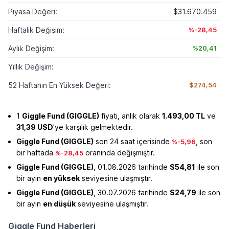
Piyasa Değeri:
$31.670.459
Haftalık Değişim:
%-28,45
Aylık Değişim:
%20,41
Yıllık Değişim:
52 Haftanın En Yüksek Değeri:
$274,54
1
Giggle Fund (GIGGLE)
fiyatı, anlık olarak
1.493,00 TL
ve
31,39 USD
'ye karşılık gelmektedir.
Giggle Fund (GIGGLE)
son 24 saat içerisinde
, son
%-5,96
bir haftada
oranında değişmiştir.
%-28,45
Giggle Fund (GIGGLE)
, 01.08.2026 tarihinde
$54,81
ile son
bir ayın
en yüksek
seviyesine ulaşmıştır.
Giggle Fund (GIGGLE)
, 30.07.2026 tarihinde
$24,79
ile son
bir ayın
en düşük
seviyesine ulaşmıştır.
Giggle Fund Haberleri