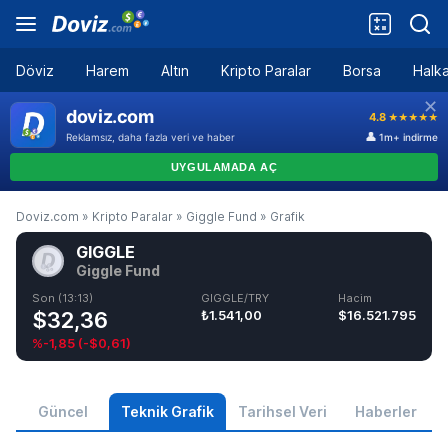
Döviz
Harem
Altın
Kripto Paralar
Borsa
Halka
Doviz.com
»
Kripto Paralar
»
Giggle Fund
»
Grafik
GIGGLE
Giggle Fund
Son (13:13)
GIGGLE/TRY
Hacim
$32,36
₺1.541,00
$16.521.795
%-1,85
(
-$0,61
)
Güncel
Teknik Grafik
Tarihsel Veri
Haberler