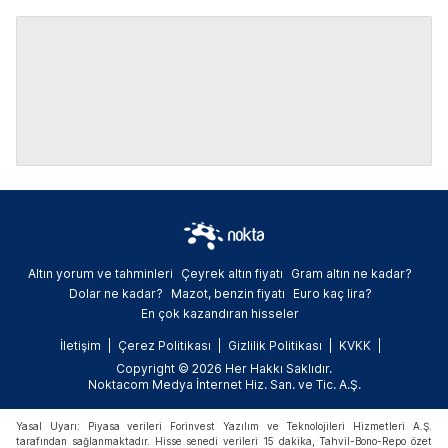
Altın yorum ve tahminleri
Çeyrek altın fiyatı
Gram altın ne kadar?
Dolar ne kadar?
Mazot, benzin fiyatı
Euro kaç lira?
En çok kazandıran hisseler
İletişim
Çerez Politikası
Gizlilik Politikası
KVKK
Copyright © 2026 Her Hakkı Saklıdır.
Noktacom Medya İnternet Hiz. San. ve Tic. A.Ş.
Yasal Uyarı: Piyasa verileri Forinvest Yazılım ve Teknolojileri Hizmetleri A.Ş.
tarafından sağlanmaktadır. Hisse senedi verileri 15 dakika, Tahvil-Bono-Repo özet