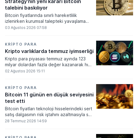
altında dolaşımına ve menkul kıymet
Strategy'nin yeni kararı Bitcoin
alımlarında kullanılmasına olanak sağlanıyor.
talebini baskılıyor
Bitcoin fiyatlarında sınırlı hareketlilik
izlenirken kurumsal talepteki yavaşlama
piyasa dinamiklerini etkiliyor. ABD Merkez
03 Ağustos 2026 07:58
Bankasının faiz kararı sonrasında dar bantta
seyreden kripto para birimi, düzenleme
çalışmalarındaki belirsizliklerle baskı altında
KRIPTO PARA
kalmaya devam ediyor.
Kripto varlıklarda temmuz iyimserliği
Kripto para piyasası temmuz ayında 123
milyar dolardan fazla değer kazanarak hızlı
bir toparlanma sürecine girdi. Bitcoin ve
02 Ağustos 2026 15:11
ethereum öncülüğünde yaşanan bu
yükselişle birlikte toplam piyasa büyüklüğü
2 trilyon 159 milyar 780 milyon dolar
KRIPTO PARA
seviyesine ulaştı.
Bitcoin 11 günün en düşük seviyesini
test etti
Bitcoin fiyatları teknoloji hisselerindeki sert
satış dalgasının risk iştahını azaltmasıyla son
11 günün en düşük seviyesine indi.
28 Temmuz 2026 14:59
KRIPTO PARA