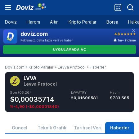
Döviz
Harem
Altın
Kripto Paralar
Borsa
Halka
Doviz.com
»
Kripto Paralar
»
Levva Protocol
»
Haberler
LVVA
Levva Protocol
Son (05:26)
LVVA/TRY
Hacim
$0,00035714
₺0,01699581
$733.585
%-4,90
(
-$0,00001840
)
Güncel
Teknik Grafik
Tarihsel Veri
Haberler