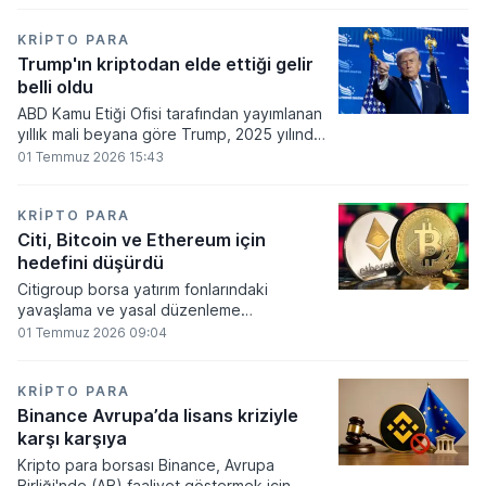
860 milyon dolarlık erime kaydetti.
KRIPTO PARA
Trump'ın kriptodan elde ettiği gelir
belli oldu
ABD Kamu Etiği Ofisi tarafından yayımlanan
yıllık mali beyana göre Trump, 2025 yılında
kripto para ve memecoin faaliyetlerinden
01 Temmuz 2026 15:43
en az 1,2 milyar dolar gelir elde etti.
KRIPTO PARA
Citi, Bitcoin ve Ethereum için
hedefini düşürdü
Citigroup borsa yatırım fonlarındaki
yavaşlama ve yasal düzenleme
beklentilerinin zayıflaması üzerine kripto
01 Temmuz 2026 09:04
para tahminlerini aşağı yönlü revize etti.
KRIPTO PARA
Binance Avrupa’da lisans kriziyle
karşı karşıya
Kripto para borsası Binance, Avrupa
Birliği'nde (AB) faaliyet göstermek için