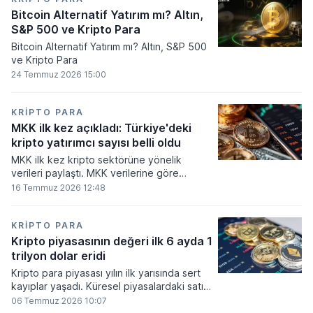
Bitcoin Alternatif Yatırım mı? Altın,
S&P 500 ve Kripto Para
Bitcoin Alternatif Yatırım mı? Altın, S&P 500
ve Kripto Para
24 Temmuz 2026 15:00
KRIPTO PARA
MKK ilk kez açıkladı: Türkiye'deki
kripto yatırımcı sayısı belli oldu
MKK ilk kez kripto sektörüne yönelik
verileri paylaştı. MKK verilerine göre
platformlarda bugüne kadar 5,6 milyon
16 Temmuz 2026 12:48
yatırımcı işlem yaparken, halen kripto
bakiyesi bulunan yatırımcı sayısı 3,2 milyon
olarak belirlendi.
KRIPTO PARA
Kripto piyasasının değeri ilk 6 ayda 1
trilyon dolar eridi
Kripto para piyasası yılın ilk yarısında sert
kayıplar yaşadı. Küresel piyasalardaki satış
baskısı ve artan faiz baskısının etkisiyle
06 Temmuz 2026 10:07
dijital varlıkların toplam değeri 919 milyar