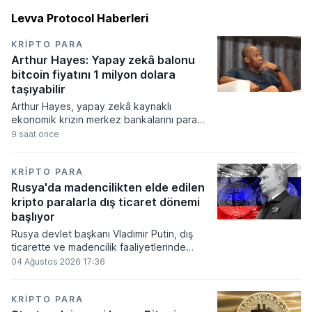
Levva Protocol Haberleri
KRIPTO PARA
Arthur Hayes: Yapay zekâ balonu
bitcoin fiyatını 1 milyon dolara
taşıyabilir
Arthur Hayes, yapay zekâ kaynaklı
ekonomik krizin merkez bankalarını para
basmaya zorlayacağını ve bu durumun
9 saat önce
bitcoin fiyatını 1 milyon dolara
taşıyabileceğini öngörürken beyaz yakalı iş
kayıplarının tetikleyeceği kredi krizinin
KRIPTO PARA
küresel likidite artışına yol açacağını belirtti
Rusya'da madencilikten elde edilen
ve bitcoinin bu süreçte en hızlı tepki veren
kripto paralarla dış ticaret dönemi
varlık olacağı vurguladı.
başlıyor
Rusya devlet başkanı Vladimir Putin, dış
ticarette ve madencilik faaliyetlerinde
kripto varlıkların kullanımına onay veren
04 Ağustos 2026 17:36
yeni yasayı imzaladı. Onaylanan bu
düzenleme çerçevesinde madencilikten
elde edilen dijital paraların belirli şartlar
KRIPTO PARA