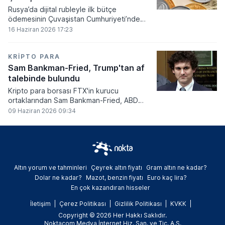
Rusya’da dijital rubleyle ilk bütçe
ödemesinin Çuvaşistan Cumhuriyeti’nde
gerçekleştirildiği bildirildi.
16 Haziran 2026 17:23
KRIPTO PARA
Sam Bankman-Fried, Trump'tan af
talebinde bulundu
Kripto para borsası FTX'in kurucu
ortaklarından Sam Bankman-Fried, ABD
Başkanı Donald Trump'tan resmi olarak af
09 Haziran 2026 09:34
talebinde bulundu.
Altın yorum ve tahminleri
Çeyrek altın fiyatı
Gram altın ne kadar?
Dolar ne kadar?
Mazot, benzin fiyatı
Euro kaç lira?
En çok kazandıran hisseler
İletişim
Çerez Politikası
Gizlilik Politikası
KVKK
Copyright © 2026 Her Hakkı Saklıdır.
Noktacom Medya İnternet Hiz. San. ve Tic. A.Ş.