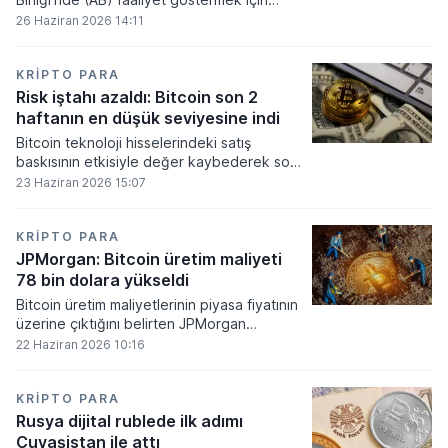
gerekli düzenleyici onayları alamadı.
26 Haziran 2026 14:11
KRIPTO PARA
Risk iştahı azaldı: Bitcoin son 2
haftanın en düşük seviyesine indi
Bitcoin teknoloji hisselerindeki satış
baskısının etkisiyle değer kaybederek son
iki haftanın en düşük seviyesini gördü.
23 Haziran 2026 15:07
KRIPTO PARA
JPMorgan: Bitcoin üretim maliyeti
78 bin dolara yükseldi
Bitcoin üretim maliyetlerinin piyasa fiyatının
üzerine çıktığını belirten JPMorgan
analistleri, madencilik sektöründeki kârlılık
22 Haziran 2026 10:16
oranlarının ciddi bir baskı altına girdiğini
söyledi.
KRIPTO PARA
Rusya dijital rublede ilk adımı
Çuvaşistan ile attı