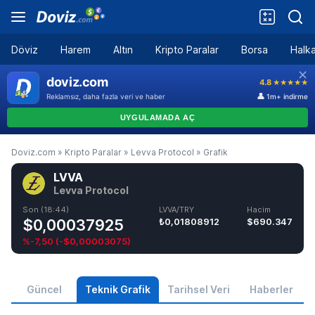
Döviz
Harem
Altın
Kripto Paralar
Borsa
Halka
Doviz.com
»
Kripto Paralar
»
Levva Protocol
»
Grafik
LVVA
Levva Protocol
Son (18:44)
LVVA/TRY
Hacim
$0,00037925
₺0,01808912
$690.347
%-7,50
(
-$0,00003075
)
Güncel
Teknik Grafik
Tarihsel Veri
Haberler