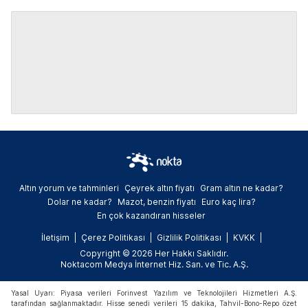
Altın yorum ve tahminleri
Çeyrek altın fiyatı
Gram altın ne kadar?
Dolar ne kadar?
Mazot, benzin fiyatı
Euro kaç lira?
En çok kazandıran hisseler
İletişim
Çerez Politikası
Gizlilik Politikası
KVKK
Copyright © 2026 Her Hakkı Saklıdır.
Noktacom Medya İnternet Hiz. San. ve Tic. A.Ş.
Yasal Uyarı: Piyasa verileri Forinvest Yazılım ve Teknolojileri Hizmetleri A.Ş.
tarafından sağlanmaktadır. Hisse senedi verileri 15 dakika, Tahvil-Bono-Repo özet