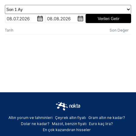
08.07.2026
08.08.2026
Verileri Getir
Tarih
Son Değer
Altın yorum ve tahminleri
Çeyrek altın fiyatı
Gram altın ne kadar?
Dolar ne kadar?
Mazot, benzin fiyatı
Euro kaç lira?
En çok kazandıran hisseler