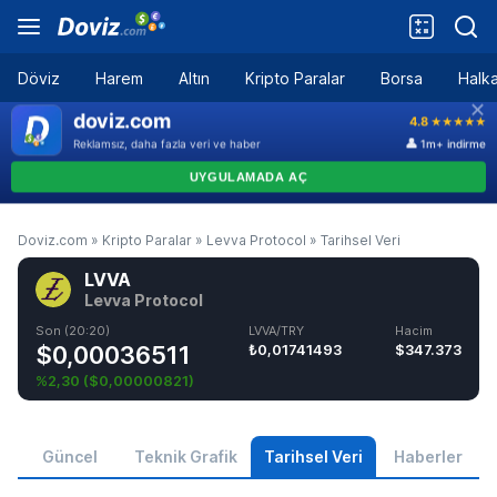
Döviz
Harem
Altın
Kripto Paralar
Borsa
Halka
Doviz.com
»
Kripto Paralar
»
Levva Protocol
»
Tarihsel Veri
LVVA
Levva Protocol
Son (20:20)
LVVA/TRY
Hacim
$0,00036511
₺0,01741493
$347.373
%2,30
(
$0,00000821
)
Güncel
Teknik Grafik
Tarihsel Veri
Haberler