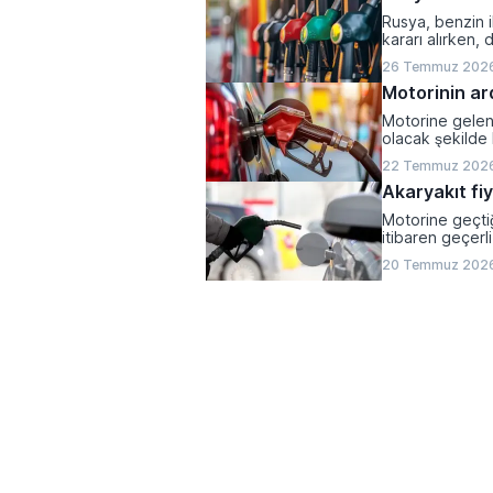
Rusya, benzin i
kararı alırken, 
kaldıracağını aç
26 Temmuz 2026
Motorinin ar
Motorine gelen
olacak şekilde 
22 Temmuz 2026
Akaryakıt fiy
Motorine geçtiğ
itibaren geçerl
20 Temmuz 2026