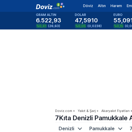
Döviz
Altın
Harem
Em
GRAM ALTIN
DOLAR
EURO
6.522,93
47,5910
55,09
%0,41
(
26,63
)
%0,05
(
0,0238
)
%0,15
(
0,
Doviz.com
»
Yakıt & Şarj
»
Akaryakıt Fiyatları
7Kıta Denizli Pamukkale A
Denizli
Pamukkale