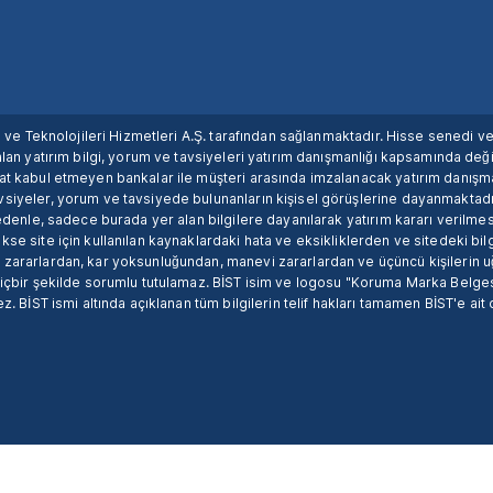
ım ve Teknolojileri Hizmetleri A.Ş. tarafından sağlanmaktadır. Hisse senedi 
lan yatırım bilgi, yorum ve tavsiyeleri yatırım danışmanlığı kapsamında değil
uat kabul etmeyen bankalar ile müşteri arasında imzalanacak yatırım danış
siyeler, yorum ve tavsiyede bulunanların kişisel görüşlerine dayanmaktadır
nedenle, sadece burada yer alan bilgilere dayanılarak yatırım kararı verilme
se site için kullanılan kaynaklardaki hata ve eksikliklerden ve sitedeki bilg
 zararlardan, kar yoksunluğundan, manevi zararlardan ve üçüncü kişilerin
hiçbir şekilde sorumlu tutulamaz. BİST isim ve logosu "Koruma Marka Belges
z. BİST ismi altında açıklanan tüm bilgilerin telif hakları tamamen BİST'e ait