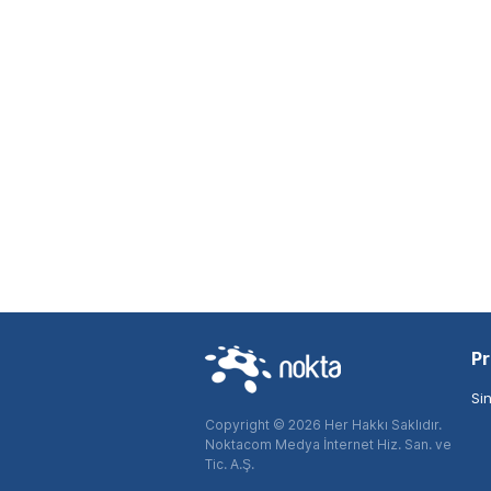
Pr
Si
Copyright © 2026 Her Hakkı Saklıdır.
Noktacom Medya İnternet Hiz. San. ve
Tic. A.Ş.