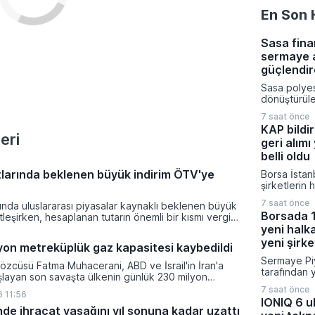
En Son 
Sasa fina
sermaye a
güçlendir
Sasa polye
dönüştürüleb
yönelik 5,4
7 saat önce
tutarındaki
KAP bildir
artırımı süre
eri
geri alımı
işlemleriyle
Şirketin çık
belli oldu
işlem netic
tlarında beklenen büyük indirim ÖTV'ye
Borsa İstan
seviyesine 
şirketlerin 
sermaye yapı
koruma stra
Gazetesi’nd
7 saat önce
rında uluslararası piyasalar kaynaklı beklenen büyük
yürüttükleri
yürürlüğe gi
Borsada 1
tleşirken, hesaplanan tutarın önemli bir kısmı vergi
süreçleri t
gereği ÖTV payına kaydırılırken pompa fiyatlarına
yeni halka
ediyor. Ka
ndirim tutarı 1 lira 5 kuruş olarak belirlendi.
Platformu ü
yeni şirke
lyon metreküplük gaz kapasitesi kaybedildi
bildirimlerd
Sermaye Piy
gayrimenku
özcüsü Fatma Muhacerani, ABD ve İsrail'in İran'a
tarafından 
isimlerin de
başlayan son savaşta ülkenin günlük 230 milyon
bültenle bir
kuruluşun p
gaz üretim kapasitesini kaybettiğini bildirdi.
7 saat önce
şirketin ha
 11:56
görülüyor.
IONIQ 6 ul
onay verilir
de ihracat yasağını yıl sonuna kadar uzattı