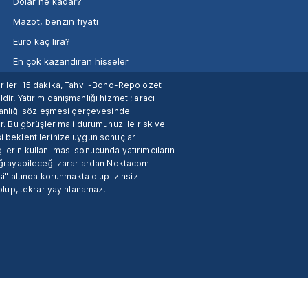
Dolar ne kadar?
Mazot, benzin fiyatı
Euro kaç lira?
En çok kazandıran hisseler
verileri 15 dakika, Tahvil-Bono-Repo özet
dir. Yatırım danışmanlığı hizmeti; aracı
manlığı sözleşmesi çerçevesinde
. Bu görüşler mali durumunuz ile risk ve
si beklentilerinize uygun sonuçlar
ilerin kullanılması sonucunda yatırımcıların
 uğrayabileceği zararlardan Noktacom
i" altında korunmakta olup izinsiz
 olup, tekrar yayınlanamaz.