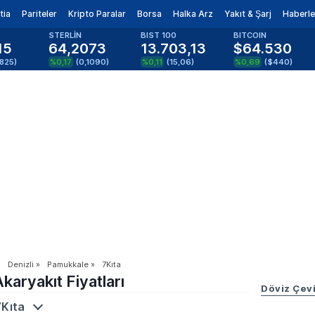
tia
Pariteler
Kripto Paralar
Borsa
Halka Arz
Yakıt & Şarj
Haberle
STERLİN
BIST 100
BITCOIN
15
64,2073
13.703,13
$64.530
0825
)
%0,17
(
0,1090
)
%0,11
(
15,06
)
%0,69
(
$440
)
»
Denizli
»
Pamukkale
»
7Kıta
karyakıt Fiyatları
Döviz Çevi
7Kıta