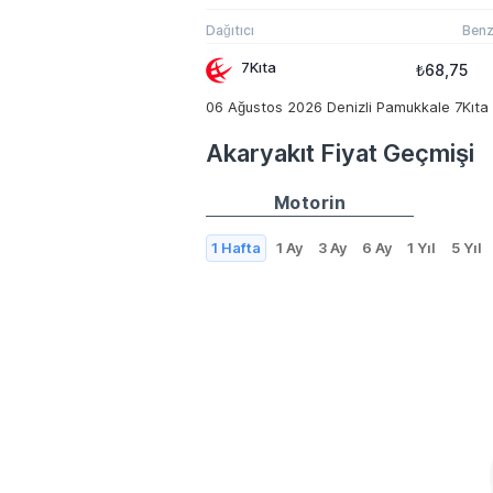
Dağıtıcı
Benz
7Kıta
₺68,75
06 Ağustos 2026 Denizli Pamukkale 7Kıta or
Akaryakıt Fiyat Geçmişi
Motorin
1 Hafta
1 Ay
3 Ay
6 Ay
1 Yıl
5 Yıl