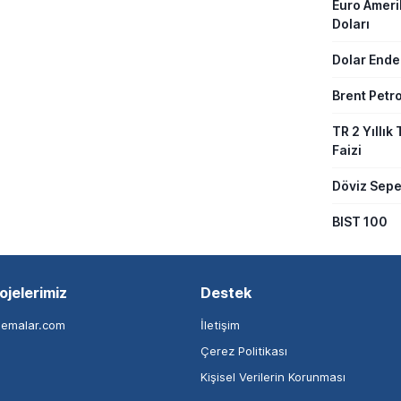
Euro Amer
Doları
Dolar Ende
Brent Petro
TR 2 Yıllık 
Faizi
Döviz Sepe
BIST 100
ojelerimiz
Destek
nemalar.com
İletişim
Çerez Politikası
Kişisel Verilerin Korunması