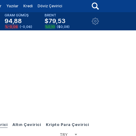
r
Yazılar
Kredi
Döviz Çevirici
GRAM GÜMÜŞ
BRENT
94,88
$79,53
%-0,06
(
-0,06
)
%0,10
(
$0,08
)
rici
Altın Çevirici
Kripto Para Çevirici
TRY