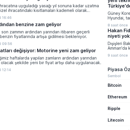
yeni tekno
yeni fırsat k
Onaylanan t
Türkiye'd
hracatına uyguladığı yasağı yıl sonuna kadar uzatma
doğrultusu
dizel ihracatındaki kısıtlamaları kademeli olarak
Güney Korel
talep topla
ıkladı.
 16:46
Hyundai, ta
başlayarak
IONIQ 6 mod
dından benzine zam geliyor
atacaklar Ç
8 saat önce
şekilde gün
Teknika Pla
Hakan Fida
 son zammın ardından yarından itibaren geçerli
versiyonun
Enerji ve K
niyeti yok
benzin fiyatlarında artışa gidilmesi bekleniyor.
satışa sund
ve ileri tek
Dışişleri B
 09:56
yenilenen a
Amman'da ka
atları değişiyor: Motorine yeni zam geliyor
sayesinde ul
toplantının
istasyonlar
9 saat önce
gelişmelere
imiz haftalarda yapılan zamların ardından yarından
dakika gibi
sürecine dai
i olacak şekilde yeni bir fiyat artışı daha uygulanacak.
yüzde 10'd
bulundu. İs
Piyasa Öz
ulaştırabiliy
 12:14
temsilcileri
Fidan, İsrai
Sembol
tavrına karş
Bitcoin
toplumun so
gerektiğini 
Ethereum
Ripple
Litecoin