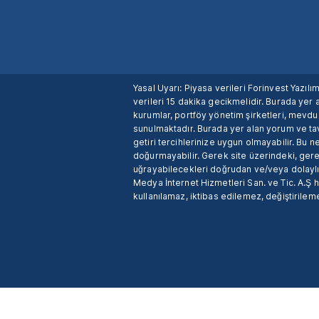
Yasal Uyarı: Piyasa verileri Forinvest Yazıl
verileri 15 dakika gecikmelidir. Burada yer a
kurumlar, portföy yönetim şirketleri, mevd
sunulmaktadır. Burada yer alan yorum ve tav
getiri tercihlerinize uygun olmayabilir. Bu 
doğurmayabilir. Gerek site üzerindeki, gerek
uğrayabilecekleri doğrudan ve/veya dolaylı
Medya İnternet Hizmetleri San. ve Tic. A.Ş 
kullanılamaz, iktibas edilemez, değiştirileme
X