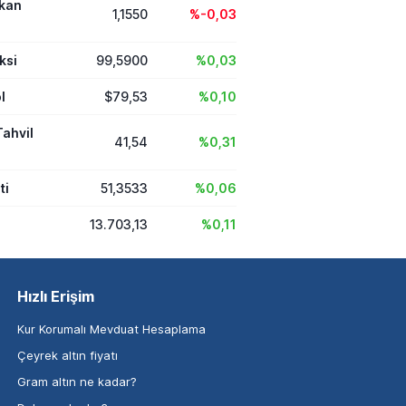
ikan
1,1550
%-0,03
ksi
99,5900
%0,03
l
$79,53
%0,10
Tahvil
41,54
%0,31
ti
51,3533
%0,06
13.703,13
%0,11
Hızlı Erişim
Kur Korumalı Mevduat Hesaplama
Çeyrek altın fiyatı
Gram altın ne kadar?