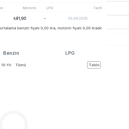
in
Motorin
LPG
Tarih
₺81,90
-
06.08.2026
talama benzin fiyatı 0,00 lira, motorin fiyatı 0,00 liradır
Benzin
LPG
10 Yıl
Tümü
Tablo