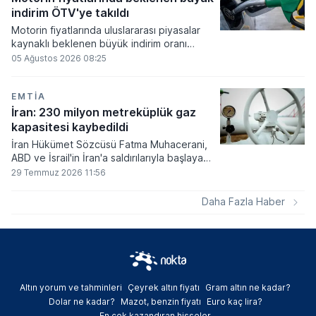
netlik kazanacak.
indirim ÖTV'ye takıldı
Motorin fiyatlarında uluslararası piyasalar
kaynaklı beklenen büyük indirim oranı
netleşirken, hesaplanan tutarın önemli bir
05 Ağustos 2026 08:25
kısmı vergi düzenlemeleri gereği ÖTV
payına kaydırılırken pompa fiyatlarına
yansıyan nihai indirim tutarı 1 lira 5 kuruş
EMTIA
olarak belirlendi.
İran: 230 milyon metreküplük gaz
kapasitesi kaybedildi
İran Hükümet Sözcüsü Fatma Muhacerani,
ABD ve İsrail'in İran'a saldırılarıyla başlayan
son savaşta ülkenin günlük 230 milyon
29 Temmuz 2026 11:56
metreküp doğal gaz üretim kapasitesini
kaybettiğini bildirdi.
Daha Fazla Haber
Altın yorum ve tahminleri
Çeyrek altın fiyatı
Gram altın ne kadar?
Dolar ne kadar?
Mazot, benzin fiyatı
Euro kaç lira?
En çok kazandıran hisseler