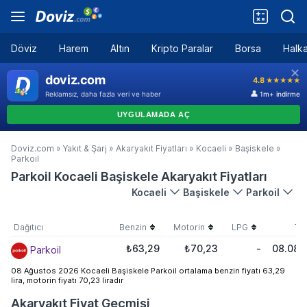
Döviz
Harem
Altın
Kripto Paralar
Borsa
Halka
Doviz.com
»
Yakıt & Şarj
»
Akaryakıt Fiyatları
»
Kocaeli
»
Başiskele
»
Parkoil
Parkoil Kocaeli Başiskele Akaryakıt Fiyatları
Kocaeli
Başiskele
Parkoil
Dağıtıcı
Benzin
Motorin
LPG
Tar
₺63,29
₺70,23
-
08.08.
Parkoil
08 Ağustos 2026 Kocaeli Başiskele Parkoil ortalama benzin fiyatı 63,29
lira, motorin fiyatı 70,23 liradır
Akaryakıt Fiyat Geçmişi