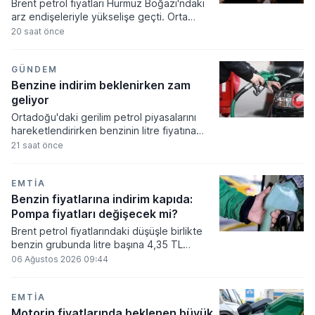
Brent petrol fiyatları Hürmüz Boğazı'ndaki
arz endişeleriyle yükselişe geçti. Orta
Doğu'daki jeopolitik gerginlikler ve
20 saat önce
bölgedeki deniz trafiğine yönelik
belirsizlikler küresel piyasalarda
fiyatlamaları yukarı yönlü etkiliyor.
GÜNDEM
Benzine indirim beklenirken zam
geliyor
Ortadoğu'daki gerilim petrol piyasalarını
hareketlendirirken benzinin litre fiyatına
indirim beklenirken artış yansıtılması
21 saat önce
öngörülüyor. İran'ın Keşm Adası'na yönelik
saldırı iddiaları sonrası başlattığı hamlelerle
dalgalanan küresel piyasalar, iç piyasadaki
EMTIA
akaryakıt tarifelerini doğrudan etkiliyor.
Benzin fiyatlarına indirim kapıda:
Pompa fiyatları değişecek mi?
Brent petrol fiyatlarındaki düşüşle birlikte
benzin grubunda litre başına 4,35 TL
tutarında bir indirim yapılması gündeme
06 Ağustos 2026 09:44
geldi. İndirim miktarının tamamının Özel
Tüketim Vergisi'ne mahsup edilmesi
planlandığından, nihai kararın ardından
EMTIA
pompa fiyatlarına yansıyıp yansımayacağı
Motorin fiyatlarında beklenen büyük