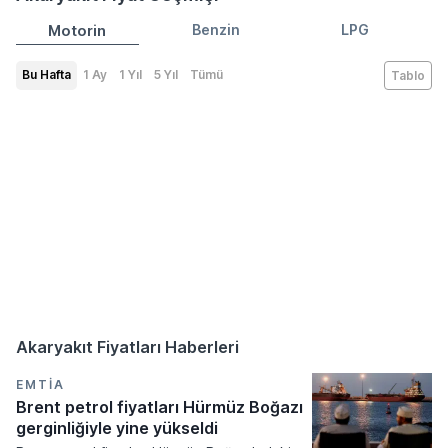
Motorin
Benzin
LPG
Bu Hafta
1 Ay
1 Yıl
5 Yıl
Tümü
Tablo
Akaryakıt Fiyatları Haberleri
EMTIA
Brent petrol fiyatları Hürmüz Boğazı
gerginliğiyle yine yükseldi