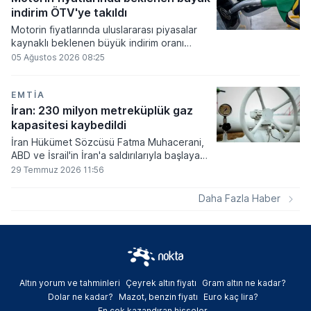
netlik kazanacak.
indirim ÖTV'ye takıldı
Motorin fiyatlarında uluslararası piyasalar
kaynaklı beklenen büyük indirim oranı
netleşirken, hesaplanan tutarın önemli bir
05 Ağustos 2026 08:25
kısmı vergi düzenlemeleri gereği ÖTV
payına kaydırılırken pompa fiyatlarına
yansıyan nihai indirim tutarı 1 lira 5 kuruş
EMTIA
olarak belirlendi.
İran: 230 milyon metreküplük gaz
kapasitesi kaybedildi
İran Hükümet Sözcüsü Fatma Muhacerani,
ABD ve İsrail'in İran'a saldırılarıyla başlayan
son savaşta ülkenin günlük 230 milyon
29 Temmuz 2026 11:56
metreküp doğal gaz üretim kapasitesini
kaybettiğini bildirdi.
Daha Fazla Haber
Altın yorum ve tahminleri
Çeyrek altın fiyatı
Gram altın ne kadar?
Dolar ne kadar?
Mazot, benzin fiyatı
Euro kaç lira?
En çok kazandıran hisseler