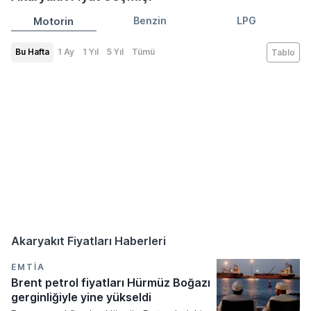
Motorin
Benzin
LPG
Bu Hafta
1 Ay
1 Yıl
5 Yıl
Tümü
Tablo
Akaryakıt Fiyatları Haberleri
EMTIA
Brent petrol fiyatları Hürmüz Boğazı
gerginliğiyle yine yükseldi