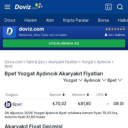
Döviz
Harem
Altın
Kripto Paralar
Borsa
Halka
Doviz.com
»
Yakıt & Şarj
»
Akaryakıt Fiyatları
»
Yozgat
»
Aydıncık
»
Bpet
Bpet Yozgat Aydıncık Akaryakıt Fiyatları
Yozgat
Aydıncık
Bpet
Dağıtıcı
Benzin
Motorin
LPG
Tar
₺70,02
₺81,80
-
08.08.
Bpet
08 Ağustos 2026 Yozgat Aydıncık Bpet ortalama benzin fiyatı 70,02 lira,
motorin fiyatı 81,80 liradır
Akaryakıt Fiyat Geçmişi