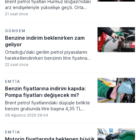
Brent petrol fiyatları Hürmüz Boğazı'ndaki
arz endişeleriyle yükselişe geçti. Orta
Doğu'daki jeopolitik gerginlikler ve
21 saat önce
bölgedeki deniz trafiğine yönelik
belirsizlikler küresel piyasalarda
fiyatlamaları yukarı yönlü etkiliyor.
GÜNDEM
Benzine indirim beklenirken zam
geliyor
Ortadoğu'daki gerilim petrol piyasalarını
hareketlendirirken benzinin litre fiyatına
indirim beklenirken artış yansıtılması
22 saat önce
öngörülüyor. İran'ın Keşm Adası'na yönelik
saldırı iddiaları sonrası başlattığı hamlelerle
dalgalanan küresel piyasalar, iç piyasadaki
EMTIA
akaryakıt tarifelerini doğrudan etkiliyor.
Benzin fiyatlarına indirim kapıda:
Pompa fiyatları değişecek mi?
Brent petrol fiyatlarındaki düşüşle birlikte
benzin grubunda litre başına 4,35 TL
tutarında bir indirim yapılması gündeme
06 Ağustos 2026 09:44
geldi. İndirim miktarının tamamının Özel
Tüketim Vergisi'ne mahsup edilmesi
planlandığından, nihai kararın ardından
EMTIA
pompa fiyatlarına yansıyıp yansımayacağı
Motorin fiyatlarında beklenen büyük