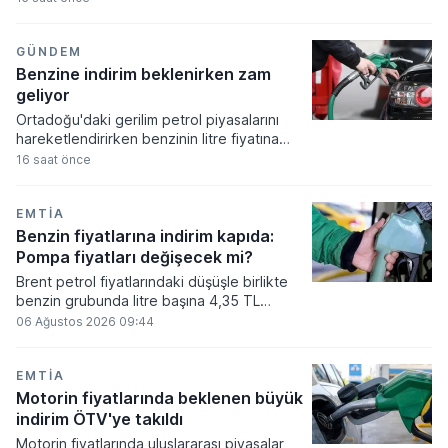
bölgedeki deniz trafiğine yönelik
belirsizlikler küresel piyasalarda
fiyatlamaları yukarı yönlü etkiliyor.
GÜNDEM
Benzine indirim beklenirken zam
geliyor
Ortadoğu'daki gerilim petrol piyasalarını
hareketlendirirken benzinin litre fiyatına
indirim beklenirken artış yansıtılması
16 saat önce
öngörülüyor. İran'ın Keşm Adası'na yönelik
saldırı iddiaları sonrası başlattığı hamlelerle
dalgalanan küresel piyasalar, iç piyasadaki
EMTIA
akaryakıt tarifelerini doğrudan etkiliyor.
Benzin fiyatlarına indirim kapıda:
Pompa fiyatları değişecek mi?
Brent petrol fiyatlarındaki düşüşle birlikte
benzin grubunda litre başına 4,35 TL
tutarında bir indirim yapılması gündeme
06 Ağustos 2026 09:44
geldi. İndirim miktarının tamamının Özel
Tüketim Vergisi'ne mahsup edilmesi
planlandığından, nihai kararın ardından
EMTIA
pompa fiyatlarına yansıyıp yansımayacağı
Motorin fiyatlarında beklenen büyük
netlik kazanacak.
indirim ÖTV'ye takıldı
Motorin fiyatlarında uluslararası piyasalar