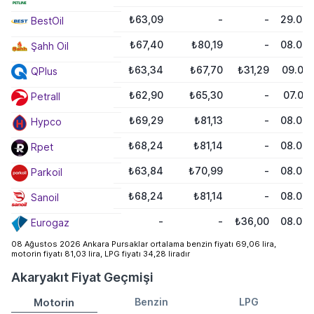
₺63,09
-
-
29.06.
BestOil
₺67,40
₺80,19
-
08.08.
Şahh Oil
₺63,34
₺67,70
₺31,29
09.07
QPlus
₺62,90
₺65,30
-
07.07
Petrall
₺69,29
₺81,13
-
08.08.
Hypco
₺68,24
₺81,14
-
08.08.
Rpet
₺63,84
₺70,99
-
08.08.
Parkoil
₺68,24
₺81,14
-
08.08.
Sanoil
-
-
₺36,00
08.08.
Eurogaz
08 Ağustos 2026 Ankara Pursaklar ortalama benzin fiyatı 69,06 lira,
motorin fiyatı 81,03 lira, LPG fiyatı 34,28 liradır
Akaryakıt Fiyat Geçmişi
Motorin
Benzin
LPG