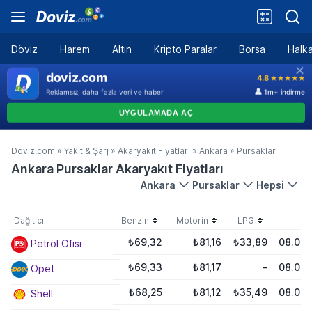
Döviz
Harem
Altın
Kripto Paralar
Borsa
Halka
Doviz.com
»
Yakıt & Şarj
»
Akaryakıt Fiyatları
»
Ankara
»
Pursaklar
Ankara Pursaklar Akaryakıt Fiyatları
Ankara
Pursaklar
Hepsi
Dağıtıcı
Benzin
Motorin
LPG
Ta
₺69,32
₺81,16
₺33,89
08.08.
Petrol Ofisi
₺69,33
₺81,17
-
08.08.
Opet
₺68,25
₺81,12
₺35,49
08.08.
Shell