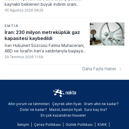
kaynaklı beklenen büyük indirim oranı
netleşirken, hesaplanan tutarın önemli bir
05 Ağustos 2026 08:25
kısmı vergi düzenlemeleri gereği ÖTV
payına kaydırılırken pompa fiyatlarına
yansıyan nihai indirim tutarı 1 lira 5 kuruş
EMTIA
olarak belirlendi.
İran: 230 milyon metreküplük gaz
kapasitesi kaybedildi
İran Hükümet Sözcüsü Fatma Muhacerani,
ABD ve İsrail'in İran'a saldırılarıyla başlayan
son savaşta ülkenin günlük 230 milyon
29 Temmuz 2026 11:56
metreküp doğal gaz üretim kapasitesini
kaybettiğini bildirdi.
Daha Fazla Haber
Altın yorum ve tahminleri
Çeyrek altın fiyatı
Gram altın ne kadar?
Dolar ne kadar?
Mazot, benzin fiyatı
Euro kaç lira?
En çok kazandıran hisseler
İletişim
Çerez Politikası
Gizlilik Politikası
KVKK