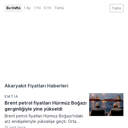
Bu Hafta
1 Ay
1 Yıl
5 Yıl
Tümü
Tablo
Akaryakıt Fiyatları Haberleri
EMTIA
Brent petrol fiyatları Hürmüz Boğazı
gerginliğiyle yine yükseldi
Brent petrol fiyatları Hürmüz Boğazı'ndaki
arz endişeleriyle yükselişe geçti. Orta
Doğu'daki jeopolitik gerginlikler ve
15 saat önce