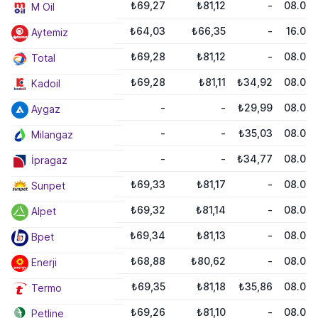
₺69,27
₺81,12
-
08.08.
M Oil
₺64,03
₺66,35
-
16.06
Aytemiz
₺69,28
₺81,12
-
08.08.
Total
₺69,28
₺81,11
₺34,92
08.08.
Kadoil
-
-
₺29,99
08.08.
Aygaz
-
-
₺35,03
08.08.
Milangaz
-
-
₺34,77
08.08.
İpragaz
₺69,33
₺81,17
-
08.08.
Sunpet
₺69,32
₺81,14
-
08.08.
Alpet
₺69,34
₺81,13
-
08.08.
Bpet
₺68,88
₺80,62
-
08.08.
Enerji
₺69,35
₺81,18
₺35,86
08.08.
Termo
₺69,26
₺81,10
-
08.08.
Petline