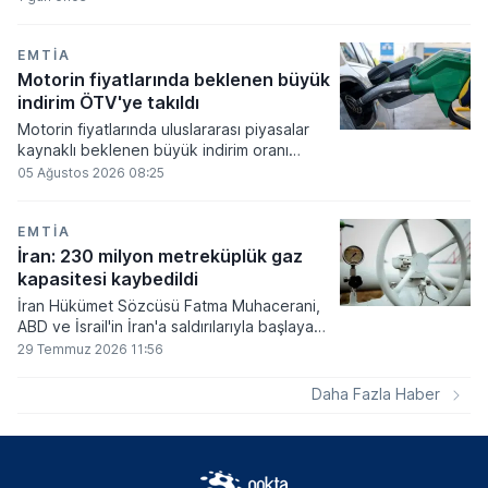
geldi. İndirim miktarının tamamının Özel
Tüketim Vergisi'ne mahsup edilmesi
planlandığından, nihai kararın ardından
EMTIA
pompa fiyatlarına yansıyıp yansımayacağı
Motorin fiyatlarında beklenen büyük
netlik kazanacak.
indirim ÖTV'ye takıldı
Motorin fiyatlarında uluslararası piyasalar
kaynaklı beklenen büyük indirim oranı
netleşirken, hesaplanan tutarın önemli bir
05 Ağustos 2026 08:25
kısmı vergi düzenlemeleri gereği ÖTV
payına kaydırılırken pompa fiyatlarına
yansıyan nihai indirim tutarı 1 lira 5 kuruş
EMTIA
olarak belirlendi.
İran: 230 milyon metreküplük gaz
kapasitesi kaybedildi
İran Hükümet Sözcüsü Fatma Muhacerani,
ABD ve İsrail'in İran'a saldırılarıyla başlayan
son savaşta ülkenin günlük 230 milyon
29 Temmuz 2026 11:56
metreküp doğal gaz üretim kapasitesini
kaybettiğini bildirdi.
Daha Fazla Haber