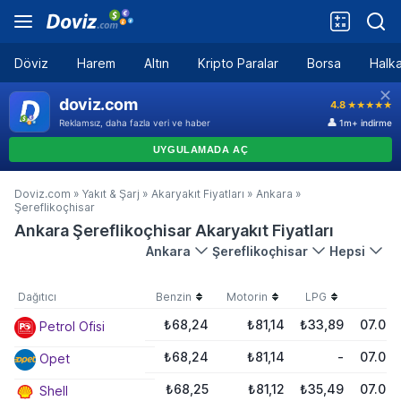
Döviz
Harem
Altın
Kripto Paralar
Borsa
Halka
Doviz.com
»
Yakıt & Şarj
»
Akaryakıt Fiyatları
»
Ankara
»
Şereflikoçhisar
Ankara Şereflikoçhisar Akaryakıt Fiyatları
Ankara
Şereflikoçhisar
Hepsi
Dağıtıcı
Benzin
Motorin
LPG
Ta
₺68,24
₺81,14
₺33,89
07.08
Petrol Ofisi
₺68,24
₺81,14
-
07.08
Opet
₺68,25
₺81,12
₺35,49
07.08
Shell