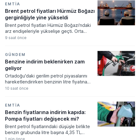
EMTIA
Brent petrol fiyatları Hürmüz Boğazı
gerginliğiyle yine yükseldi
Brent petrol fiyatları Hürmüz Boğazı'ndaki
arz endişeleriyle yükselişe geçti. Orta
Doğu'daki jeopolitik gerginlikler ve
9 saat önce
bölgedeki deniz trafiğine yönelik
belirsizlikler küresel piyasalarda
fiyatlamaları yukarı yönlü etkiliyor.
GÜNDEM
Benzine indirim beklenirken zam
geliyor
Ortadoğu'daki gerilim petrol piyasalarını
hareketlendirirken benzinin litre fiyatına
indirim beklenirken artış yansıtılması
10 saat önce
öngörülüyor. İran'ın Keşm Adası'na yönelik
saldırı iddiaları sonrası başlattığı hamlelerle
dalgalanan küresel piyasalar, iç piyasadaki
EMTIA
akaryakıt tarifelerini doğrudan etkiliyor.
Benzin fiyatlarına indirim kapıda:
Pompa fiyatları değişecek mi?
Brent petrol fiyatlarındaki düşüşle birlikte
benzin grubunda litre başına 4,35 TL
tutarında bir indirim yapılması gündeme
1 gün önce