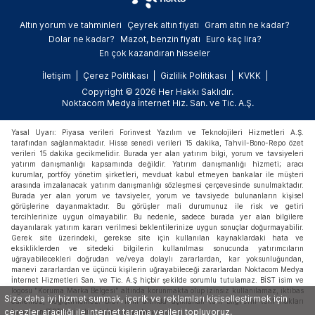
Altın yorum ve tahminleri
Çeyrek altın fiyatı
Gram altın ne kadar?
Dolar ne kadar?
Mazot, benzin fiyatı
Euro kaç lira?
En çok kazandıran hisseler
İletişim
Çerez Politikası
Gizlilik Politikası
KVKK
Copyright © 2026 Her Hakkı Saklıdır.
Noktacom Medya İnternet Hiz. San. ve Tic. A.Ş.
Yasal Uyarı: Piyasa verileri Forinvest Yazılım ve Teknolojileri Hizmetleri A.Ş.
tarafından sağlanmaktadır. Hisse senedi verileri 15 dakika, Tahvil-Bono-Repo özet
verileri 15 dakika gecikmelidir. Burada yer alan yatırım bilgi, yorum ve tavsiyeleri
yatırım danışmanlığı kapsamında değildir. Yatırım danışmanlığı hizmeti; aracı
kurumlar, portföy yönetim şirketleri, mevduat kabul etmeyen bankalar ile müşteri
arasında imzalanacak yatırım danışmanlığı sözleşmesi çerçevesinde sunulmaktadır.
Burada yer alan yorum ve tavsiyeler, yorum ve tavsiyede bulunanların kişisel
görüşlerine dayanmaktadır. Bu görüşler mali durumunuz ile risk ve getiri
tercihlerinize uygun olmayabilir. Bu nedenle, sadece burada yer alan bilgilere
dayanılarak yatırım kararı verilmesi beklentilerinize uygun sonuçlar doğurmayabilir.
Gerek site üzerindeki, gerekse site için kullanılan kaynaklardaki hata ve
eksikliklerden ve sitedeki bilgilerin kullanılması sonucunda yatırımcıların
uğrayabilecekleri doğrudan ve/veya dolaylı zararlardan, kar yoksunluğundan,
manevi zararlardan ve üçüncü kişilerin uğrayabileceği zararlardan Noktacom Medya
İnternet Hizmetleri San. ve Tic. A.Ş hiçbir şekilde sorumlu tutulamaz. BİST isim ve
logosu "Koruma Marka Belgesi" altında korunmakta olup izinsiz kullanılamaz, iktibas
Size daha iyi hizmet sunmak, içerik ve reklamları kişiselleştirmek için
edilemez, değiştirilemez. BİST ismi altında açıklanan tüm bilgilerin telif hakları
çerezler aracılığı ile internet tarama verileri topluyoruz.
tamamen BİST'e ait olup, tekrar yayınlanamaz.