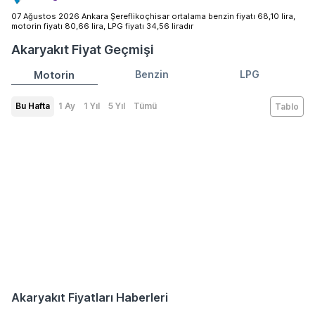
07 Ağustos 2026 Ankara Şereflikoçhisar ortalama benzin fiyatı 68,10 lira,
motorin fiyatı 80,66 lira, LPG fiyatı 34,56 liradır
Akaryakıt Fiyat Geçmişi
Motorin
Benzin
LPG
Bu Hafta
1 Ay
1 Yıl
5 Yıl
Tümü
Tablo
Akaryakıt Fiyatları Haberleri